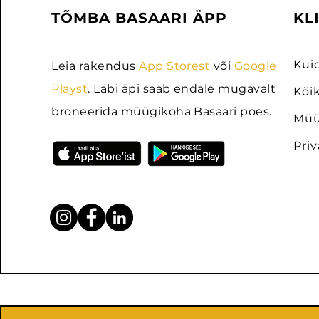
TÕMBA BASAARI ÄPP
KL
Kui
Leia rakendus
App Storest
või
Google
Playst
. Läbi äpi saab endale mugavalt
Kõi
broneerida müügikoha Basaari poes.
Müü
Pri