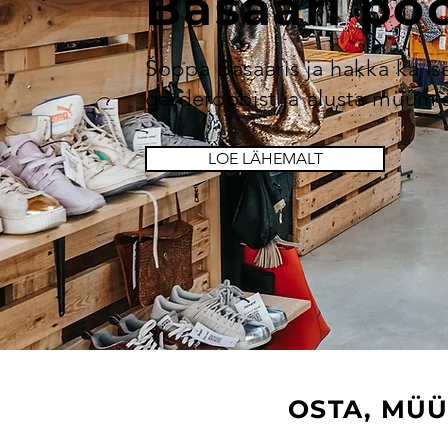
Basaari po
Šoppa Basaaris ja hakka ka is
garderoobist ja alusta müümis
LOE LÄHEMALT
OSTA, MÜÜ