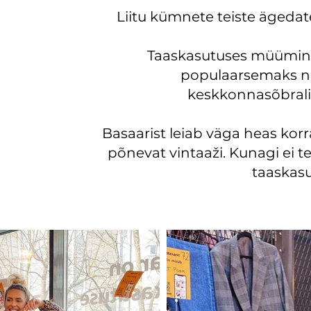
Liitu kümnete teiste ägeda
Taaskasutuses müümin
populaarsemaks ni
keskkonnasõbrali
Basaarist leiab väga heas korra
põnevat vintaaži. Kunagi ei te
taaskas