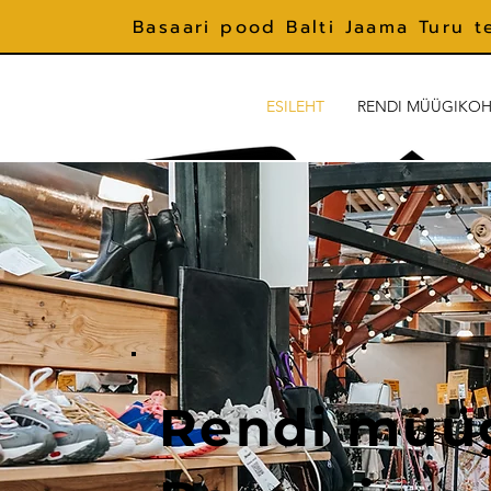
Basaari pood Balti Jaama Turu t
ESILEHT
RENDI MÜÜGIKO
Rendi müü